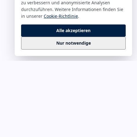
zu verbessern und anonymisierte Analysen
durchzuführen. Weitere Informationen finden Sie
in unserer
Cookie-Richtlinie
.
Alle akzeptieren
Nur notwendige
Business
Zitate
Die kuratierte Sammlung inspirierender
Business-Zitate für Präsentationen, Keynotes
und Führungskommunikation. Täglich
erweitert, redaktionell geprüft.