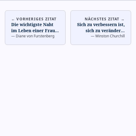
← VORHERIGES ZITAT
NÄCHSTES ZITAT →
Die wichtigste Naht
Sich zu verbessern ist,
im Leben einer Frau
sich zu verändern;
—
Diane von Furstenberg
—
Winston Churchill
hat nichts mit Nähen
perfekt zu sein ist,
zu tun.
…
sich oft verände
…