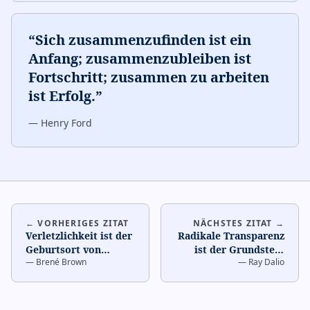
“
Sich zusammenzufinden ist ein
Anfang; zusammenzubleiben ist
Fortschritt; zusammen zu arbeiten
ist Erfolg.
”
—
Henry Ford
← VORHERIGES ZITAT
NÄCHSTES ZITAT →
Verletzlichkeit ist der
Radikale Transparenz
Geburtsort von
ist der Grundstein
—
Brené Brown
—
Ray Dalio
Verbindung.
…
gesunder Teams.
…