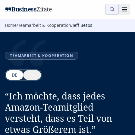
“
Business
Zitate
Home
/
Teamarbeit & Kooperation
/
Jeff Bezos
TEAMARBEIT & KOOPERATION
DE
EN
“
Ich möchte, dass jedes
Amazon-Teamitglied
versteht, dass es Teil von
etwas Größerem ist.
”