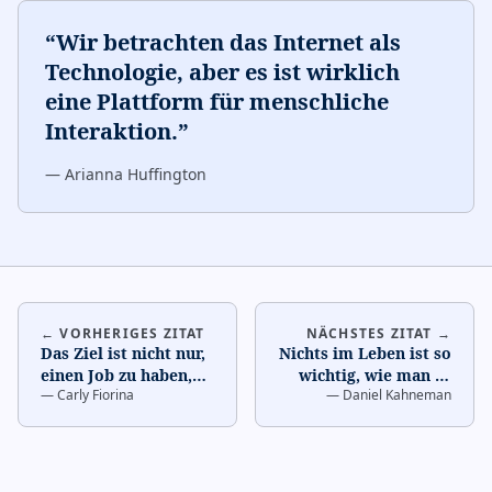
“
Wir betrachten das Internet als
Technologie, aber es ist wirklich
eine Plattform für menschliche
Interaktion.
”
—
Arianna Huffington
← VORHERIGES ZITAT
NÄCHSTES ZITAT →
Das Ziel ist nicht nur,
Nichts im Leben ist so
einen Job zu haben,
wichtig, wie man es
—
Carly Fiorina
—
Daniel Kahneman
sondern eine Karriere
denkt, während man
zu schaffen.
…
darüber nachdenkt.
…