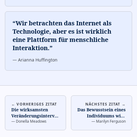
“
Wir betrachten das Internet als
Technologie, aber es ist wirklich
eine Plattform für menschliche
Interaktion.
”
—
Arianna Huffington
← VORHERIGES ZITAT
NÄCHSTES ZITAT →
Die wirksamsten
Das Bewusstsein eines
Veränderungsinterventionen
Individuums wird
—
Donella Meadows
—
Marilyn Ferguson
sind meist bescheiden
anderen als besseres
und lokal.
…
Licht dienen.
…