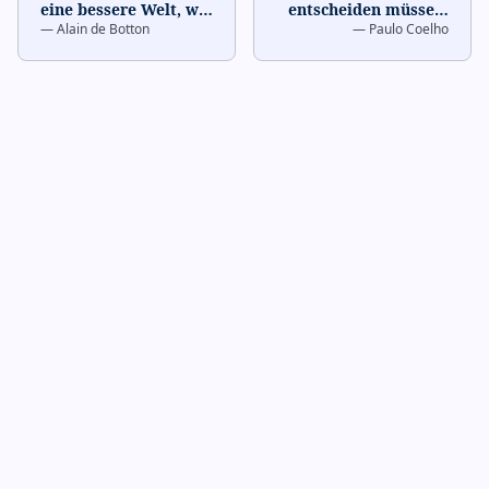
eine bessere Welt, wir
entscheiden müssen,
—
Alain de Botton
—
Paulo Coelho
brauchen bessere
ist, was wir mit der
Menschen.
…
Zeit tun, die uns
gegebe
…