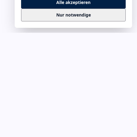
Alle akzeptieren
Nur notwendige
Business
Zitate
Die kuratierte Sammlung inspirierender
Business-Zitate für Präsentationen, Keynotes
und Führungskommunikation. Täglich
erweitert, redaktionell geprüft.
Ein Projekt von
Leuchter.ORG
Business-Zitate für Webmaster