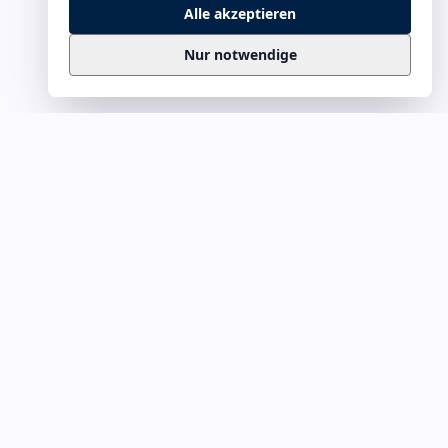
Alle akzeptieren
Nur notwendige
Business
Zitate
Die kuratierte Sammlung inspirierender
Business-Zitate für Präsentationen, Keynotes
und Führungskommunikation. Täglich
erweitert, redaktionell geprüft.
Ein Projekt von
Leuchter.ORG
Business-Zitate für Webmaster