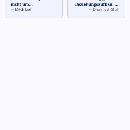
nicht um
Beziehungsaufbau. Es
—
Mitch Joel
—
Dharmesh Shah
Broadcasting. Es geht
geht nicht um
um Konversation. Die
Nachrichtenverl push.
Marken, di
…
Es ge
…