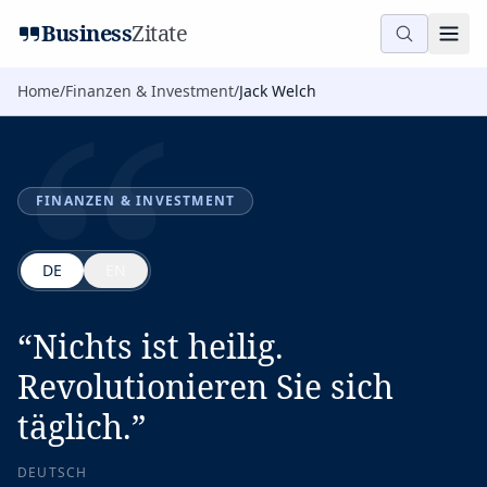
“
Business
Zitate
Home
/
Finanzen & Investment
/
Jack Welch
FINANZEN & INVESTMENT
DE
EN
“
Nichts ist heilig.
Revolutionieren Sie sich
täglich.
”
DEUTSCH