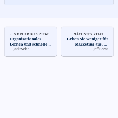
← VORHERIGES ZITAT
NÄCHSTES ZITAT →
Organisationales
Geben Sie weniger für
Lernen und schnelle
Marketing aus, da
—
Jack Welch
—
Jeff Bezos
Umsetzung ist
Mundpropaganda gut
Wettbewerbsvorteil.
ist.
…
…