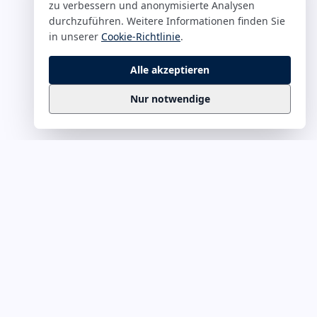
zu verbessern und anonymisierte Analysen
durchzuführen. Weitere Informationen finden Sie
in unserer
Cookie-Richtlinie
.
Alle akzeptieren
Nur notwendige
Business
Zitate
Die kuratierte Sammlung inspirierender
Business-Zitate für Präsentationen, Keynotes
und Führungskommunikation. Täglich
erweitert, redaktionell geprüft.