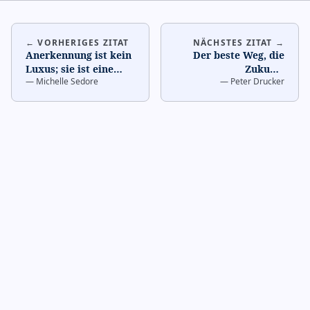
← VORHERIGES ZITAT
NÄCHSTES ZITAT →
Anerkennung ist kein
Der beste Weg, die
Luxus; sie ist eine
Zukunft
—
Michelle Sedore
—
Peter Drucker
Voraussetzung, um
vorherzusagen, ist, sie
Menschen motiviert
zu erschaffen. Das
un
…
beginnt da
…