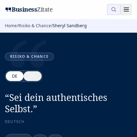
“
Business
Zitate
Home
/
Risiko & Chance
/
Sheryl Sandberg
RISIKO & CHANCE
DE
EN
“
Sei dein authentisches
Selbst.
”
DEUTSCH