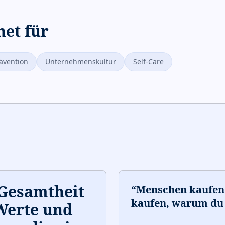
net für
ävention
Unternehmenskultur
Self-Care
 Gesamtheit
“
Menschen kaufen n
kaufen, warum du 
Werte und