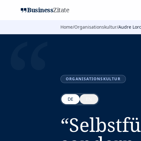
Business
Zitate
“
Home
/
Organisationskultur
/
Audre Lor
ORGANISATIONSKULTUR
DE
EN
“
Selbstfü