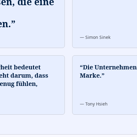
en, die eine
en.
”
—
Simon Sinek
heit bedeutet
“
Die Unternehmens
 geht darum, dass
Marke.
”
enug fühlen,
—
Tony Hsieh