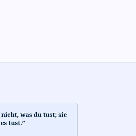
icht, was du tust; sie
es tust.
”