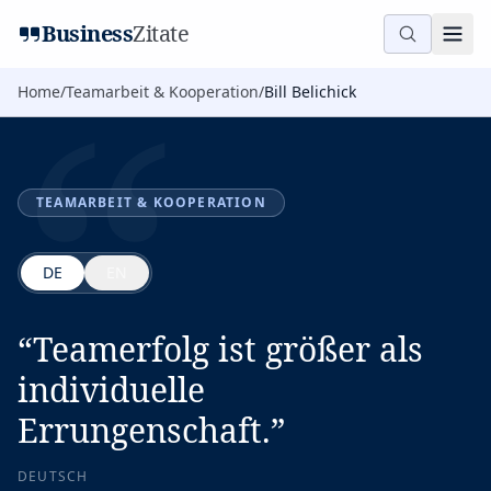
“
Business
Zitate
Home
/
Teamarbeit & Kooperation
/
Bill Belichick
TEAMARBEIT & KOOPERATION
DE
EN
“
Teamerfolg ist größer als
individuelle
Errungenschaft.
”
DEUTSCH