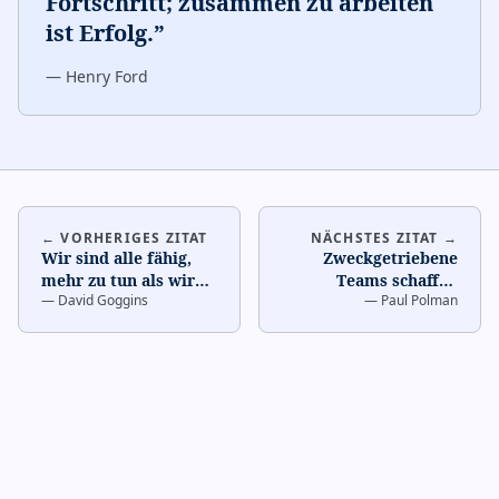
Fortschritt; zusammen zu arbeiten
ist Erfolg.
”
—
Henry Ford
← VORHERIGES ZITAT
NÄCHSTES ZITAT →
Wir sind alle fähig,
Zweckgetriebene
mehr zu tun als wir
Teams schaffen
—
David Goggins
—
Paul Polman
denken, besonders
dauerhaften Wert.
…
wenn wir zusammen
drü
…