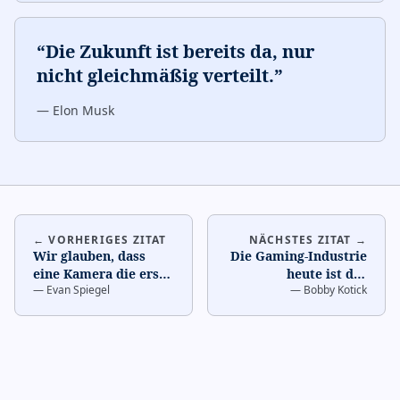
“
Die Zukunft ist bereits da, nur
nicht gleichmäßig verteilt.
”
—
Elon Musk
← VORHERIGES ZITAT
NÄCHSTES ZITAT →
Wir glauben, dass
Die Gaming-Industrie
eine Kamera die erste
heute ist der
—
Evan Spiegel
—
Bobby Kotick
Computerschnittstelle
Filmindustrie vor 20
der Zukunft ist.
…
Jahren sehr ähnlich.
…