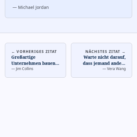
—
Michael Jordan
← VORHERIGES ZITAT
NÄCHSTES ZITAT →
Großartige
Warte nicht darauf,
Unternehmen bauen
dass jemand anders
—
Jim Collins
—
Vera Wang
eine Kultur der
deinen Weg
Disziplin auf.
…
bestimmt.
…