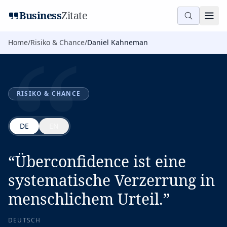
“
Business
Zitate
Home
/
Risiko & Chance
/
Daniel Kahneman
RISIKO & CHANCE
DE
EN
“
Überconfidence ist eine
systematische Verzerrung in
menschlichem Urteil.
”
DEUTSCH