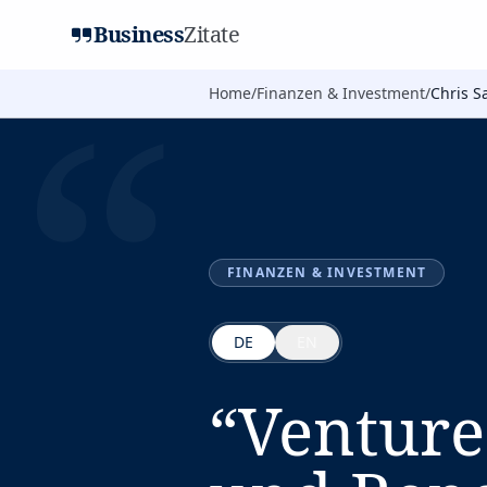
Business
Zitate
“
Home
/
Finanzen & Investment
/
Chris S
FINANZEN & INVESTMENT
DE
EN
“
Venture 