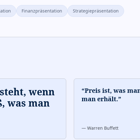
ation
Finanzpräsentation
Strategiepräsentation
tsteht, wenn
“
Preis ist, was man
man erhält.
”
ß, was man
—
Warren Buffett