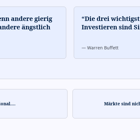
enn andere gierig
“
Die drei wichtigs
 andere ängstlich
Investieren sind S
—
Warren Buffett
ional.
…
Märkte sind nich