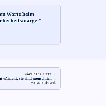
ten Worte beim
icherheitsmarge.
”
NÄCHSTES ZITAT →
t effizient, sie sind menschlich.
…
—
Michael Steinhardt