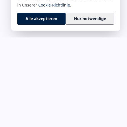
in unserer
Cookie-Richtlinie
.
Alle akzeptieren
Nur notwendige
 M–Z
RECHTLICHES
rführung &
Impressum
Datenschutz
onskultur
Cookie-Richtlinie
ät & Fokus
Haftungsausschluss
evermögen
Kontakt
hance