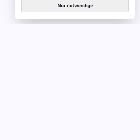
Nur notwendige
Business
Zitate
Die kuratierte Sammlung inspirierender
Business-Zitate für Präsentationen, Keynotes
und Führungskommunikation. Täglich
erweitert, redaktionell geprüft.
Ein Projekt von
Leuchter.ORG
Business-Zitate für Webmaster
KATEGORIEN A–L