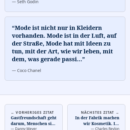
—
Seth Godin
“
Mode ist nicht nur in Kleidern
vorhanden. Mode ist in der Luft, auf
der Straße, Mode hat mit Ideen zu
tun, mit der Art, wie wir leben, mit
dem, was gerade passi
…
”
—
Coco Chanel
← VORHERIGES ZITAT
NÄCHSTES ZITAT →
Gastfreundschaft geht
In der Fabrik machen
darum, Menschen sich
wir Kosmetik. Im
—
Danny Meyer
—
Charles Revlon
wertvoll fühlen zu
Geschäft verkaufen