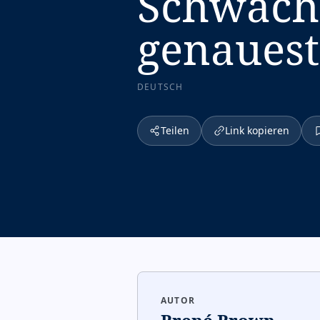
Schwäche
genauest
DEUTSCH
Teilen
Link kopieren
AUTOR