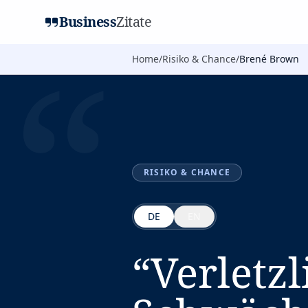
Business
Zitate
“
Home
/
Risiko & Chance
/
Brené Brown
RISIKO & CHANCE
DE
EN
“
Verletzl