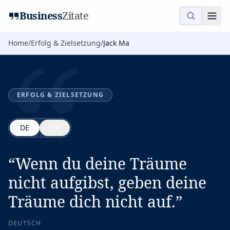
“
Business
Zitate
Home
/
Erfolg & Zielsetzung
/
Jack Ma
ERFOLG & ZIELSETZUNG
DE
EN
“
Wenn du deine Träume
nicht aufgibst, geben deine
Träume dich nicht auf.
”
DEUTSCH