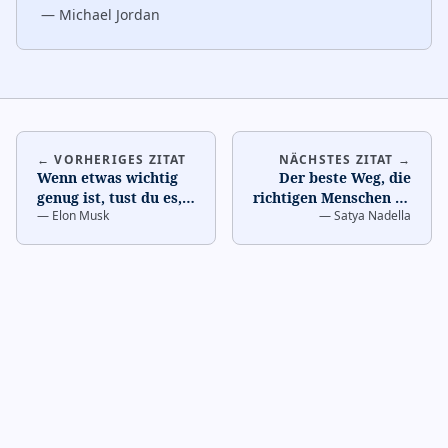
—
Michael Jordan
← VORHERIGES ZITAT
NÄCHSTES ZITAT →
Wenn etwas wichtig
Der beste Weg, die
genug ist, tust du es,
richtigen Menschen zu
—
Elon Musk
—
Satya Nadella
selbst wenn die
finden, ist, die
Chancen nicht in
richtigen Fragen zu
deine
…
st
…