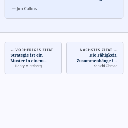
—
Jim Collins
← VORHERIGES ZITAT
NÄCHSTES ZITAT →
Strategie ist ein
Die Fähigkeit,
Muster in einem
Zusammenhänge im
—
Henry Mintzberg
—
Kenichi Ohmae
Strom von
Chaos zu erkennen,
Handlungen.
…
ist die
Schlüsselstrategie-
Fä
…