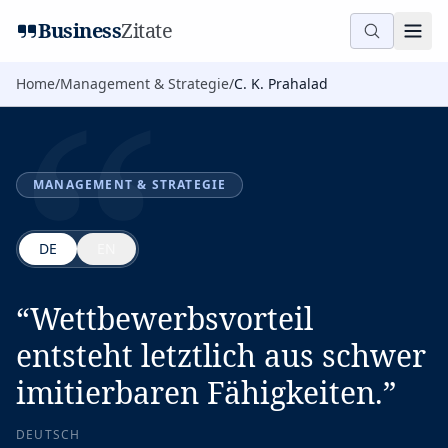
“
Business
Zitate
Home
/
Management & Strategie
/
C. K. Prahalad
MANAGEMENT & STRATEGIE
DE
EN
“
Wettbewerbsvorteil
entsteht letztlich aus schwer
imitierbaren Fähigkeiten.
”
DEUTSCH