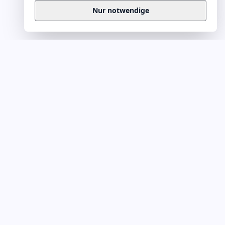
Nur notwendige
Business
Zitate
Die kuratierte Sammlung inspirierender
Business-Zitate für Präsentationen, Keynotes
und Führungskommunikation. Täglich
erweitert, redaktionell geprüft.
Ein Projekt von
Leuchter.ORG
Business-Zitate für Webmaster
KATEGORIEN A–L