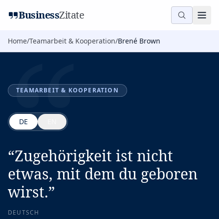
“
Business
Zitate
Home
/
Teamarbeit & Kooperation
/
Brené Brown
TEAMARBEIT & KOOPERATION
DE
EN
“
Zugehörigkeit ist nicht
etwas, mit dem du geboren
wirst.
”
DEUTSCH