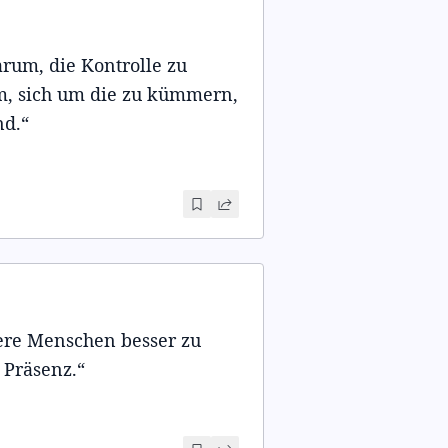
arum, die Kontrolle zu
m, sich um die zu kümmern,
nd.
“
dere Menschen besser zu
 Präsenz.
“