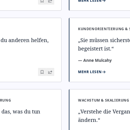
MEHR LESEN
KUNDENORIENTIERUNG & 
 du anderen helfen,
„
Sie müssen sicherst
begeistert ist.
“
—
Anne Mulcahy
MEHR LESEN
ERUNG
WACHSTUM & SKALIERUNG
 das, was du tun
„
Verstehe die Verga
ändern.
“