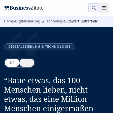
“
Business
Zitate
Home
/
Digitalisierung & Technologie
/
Stewart Butterfield
DIGITALISIERUNG & TECHNOLOGIE
DE
EN
“
Baue etwas, das 100
Menschen lieben, nicht
etwas, das eine Million
Menschen einigermaßen