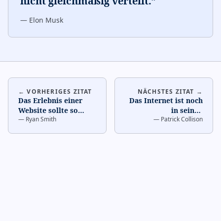
nicht gleichmäßig verteilt.
”
—
Elon Musk
← VORHERIGES ZITAT
NÄCHSTES ZITAT →
Das Erlebnis einer
Das Internet ist noch
Website sollte so
in seinen
—
Ryan Smith
—
Patrick Collison
reibungslos sein wie
Kinderschuhen.
…
das Betreten eines
phy
…