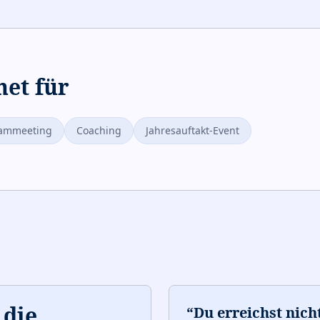
net für
ammeeting
Coaching
Jahresauftakt-Event
 die
“
Du erreichst nicht