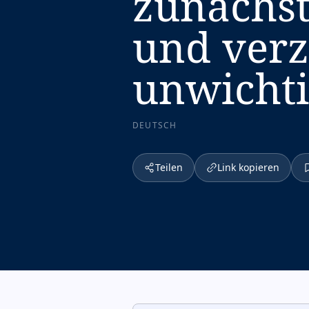
zunächst
und verz
unwichti
DEUTSCH
Teilen
Link kopieren