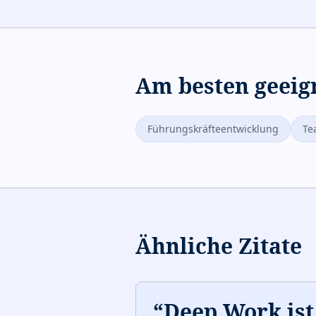
Am besten geeig
Führungskräfteentwicklung
Te
Ähnliche Zitate
“
Deep Work ist