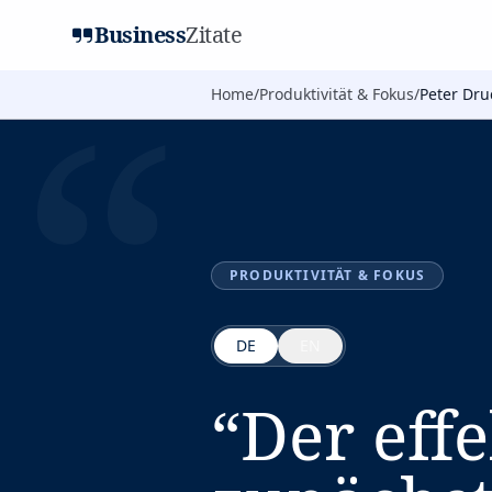
Business
Zitate
“
Home
/
Produktivität & Fokus
/
Peter Dru
PRODUKTIVITÄT & FOKUS
DE
EN
“
Der eff