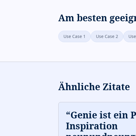
Am besten geeig
Use Case 1
Use Case 2
Use
Ähnliche Zitate
“
Genie ist ein 
Inspiration