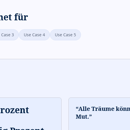
net für
 Case 3
Use Case 4
Use Case 5
Prozent
“
Alle Träume kön
Mut.
”