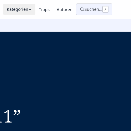
Kategorien
Suchen…
Tipps
Autoren
/
11
”