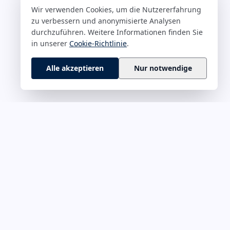
Wir verwenden Cookies, um die Nutzererfahrung
zu verbessern und anonymisierte Analysen
durchzuführen. Weitere Informationen finden Sie
in unserer
Cookie-Richtlinie
.
Alle akzeptieren
Nur notwendige
 M–Z
RECHTLICHES
rführung &
Impressum
Datenschutz
onskultur
Cookie-Richtlinie
ät & Fokus