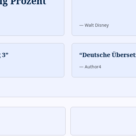
g Prozent
—
Walt Disney
 3
”
“
Deutsche Überset
—
Author4