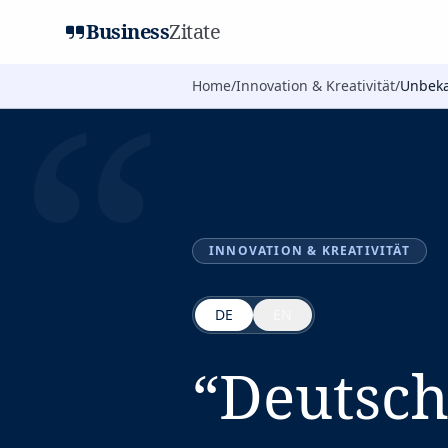
Business
Zitate
“
Home
/
Innovation & Kreativität
/
Unbeka
INNOVATION & KREATIVITÄT
DE
EN
“
Deutsch