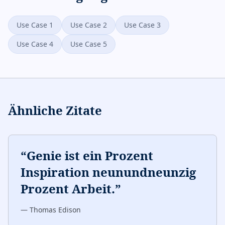
Use Case 1
Use Case 2
Use Case 3
Use Case 4
Use Case 5
Ähnliche Zitate
“
Genie ist ein Prozent
Inspiration neunundneunzig
Prozent Arbeit.
”
—
Thomas Edison