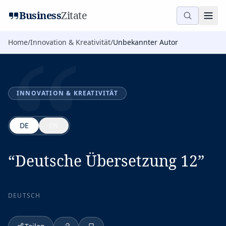
“
Business
Zitate
Home
/
Innovation & Kreativität
/
Unbekannter Autor
INNOVATION & KREATIVITÄT
DE
EN
“
Deutsche Übersetzung 12
”
DEUTSCH