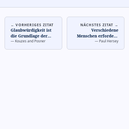
← VORHERIGES ZITAT
NÄCHSTES ZITAT →
Glaubwürdigkeit ist
Verschiedene
die Grundlage der
Menschen erfordern
—
Kouzes and Posner
—
Paul Hersey
Führung. Tue was du
verschiedene
sagst und Menschen
Führungsstile.
wer
…
Situationale
Führung
…