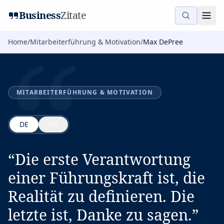
“
Business
Zitate
Home
/
Mitarbeiterführung & Motivation
/
Max DePree
MITARBEITERFÜHRUNG & MOTIVATION
DE
EN
“
Die erste Verantwortung
einer Führungskraft ist, die
Realität zu definieren. Die
letzte ist, Danke zu sagen.
”