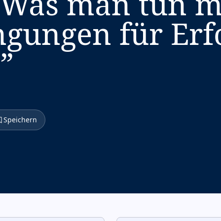
. Was man tun mu
ngungen für Erf
.
”
Speichern