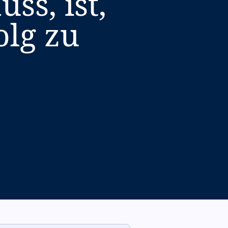
ss, ist,
olg zu