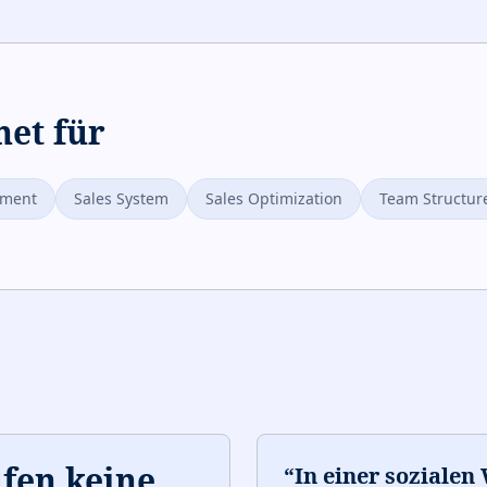
net für
pment
Sales System
Sales Optimization
Team Structur
fen keine
“
In einer sozialen