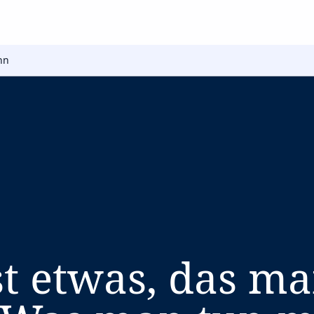
hn
st etwas, das m