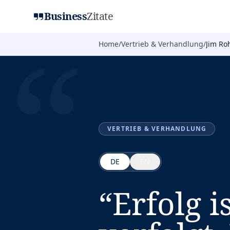
Business
Zitate
“
Home
/
Vertrieb & Verhandlung
/
Jim Ro
VERTRIEB & VERHANDLUNG
DE
EN
“
Erfolg i