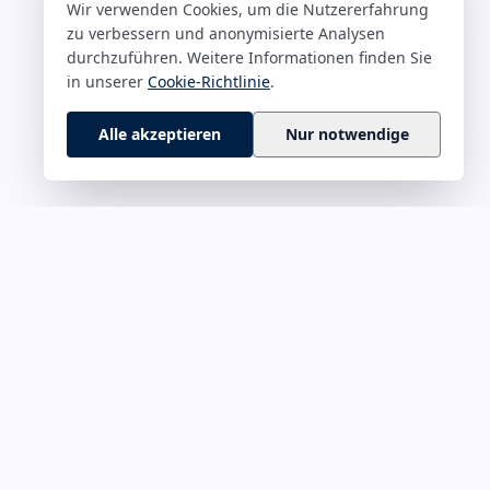
Wir verwenden Cookies, um die Nutzererfahrung
zu verbessern und anonymisierte Analysen
durchzuführen. Weitere Informationen finden Sie
in unserer
Cookie-Richtlinie
.
Alle akzeptieren
Nur notwendige
 M–Z
RECHTLICHES
rführung &
Impressum
Datenschutz
onskultur
Cookie-Richtlinie
ät & Fokus
Haftungsausschluss