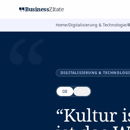
Business
Zitate
“
Home
/
Digitalisierung & Technologie
/
R
DIGITALISIERUNG & TECHNOLOG
DE
EN
“
Kultur i