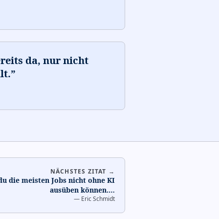
reits da, nur nicht
lt.
”
NÄCHSTES ZITAT →
du die meisten Jobs nicht ohne KI
ausüben können.
…
—
Eric Schmidt