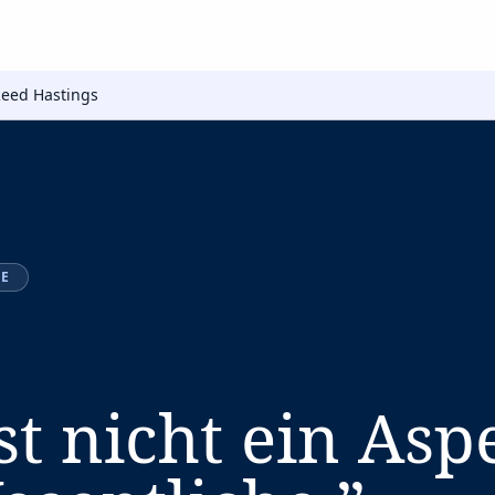
eed Hastings
IE
st nicht ein Asp