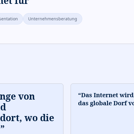
net für
sentation
Unternehmensberatung
enge von
“
Das Internet wir
das globale Dorf 
nd
dort, wo die
.
”