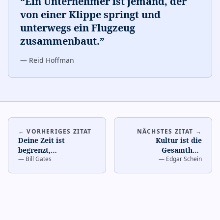
“
Ein Unternehmer ist jemand, der
von einer Klippe springt und
unterwegs ein Flugzeug
zusammenbaut.
”
—
Reid Hoffman
← VORHERIGES ZITAT
NÄCHSTES ZITAT →
Deine Zeit ist
Kultur ist die
begrenzt,
Gesamtheit
—
Bill Gates
—
Edgar Schein
verschwende sie nicht
gemeinsamer Werte
damit, das Leben
und
eines anderen zu
…
Verhaltensweisen, die
eine Organ
…