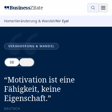
“
Business
Zitate
Home
/
Veränderung & Wandel
/
Nir Eyal
VERÄNDERUNG & WANDEL
DE
EN
“
Motivation ist eine
Fähigkeit, keine
Eigenschaft.
”
DEUTSCH