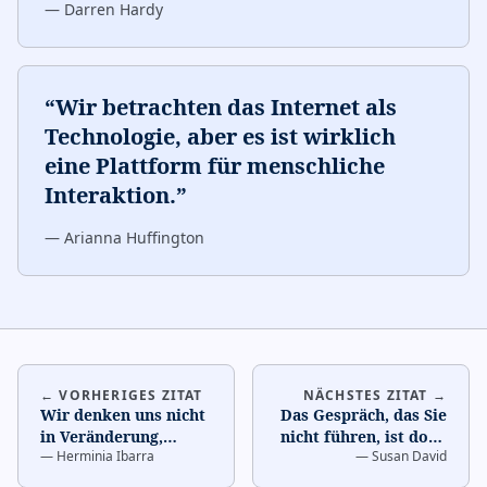
—
Darren Hardy
“
Wir betrachten das Internet als
Technologie, aber es ist wirklich
eine Plattform für menschliche
Interaktion.
”
—
Arianna Huffington
← VORHERIGES ZITAT
NÄCHSTES ZITAT →
Wir denken uns nicht
Das Gespräch, das Sie
in Veränderung,
nicht führen, ist dort,
—
Herminia Ibarra
—
Susan David
sondern handeln uns
wo Ihre Kraft liegt.
…
in Veränderung.
…