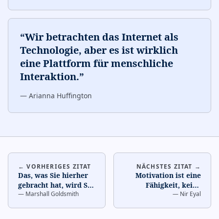
“
Wir betrachten das Internet als
Technologie, aber es ist wirklich
eine Plattform für menschliche
Interaktion.
”
—
Arianna Huffington
← VORHERIGES ZITAT
NÄCHSTES ZITAT →
Das, was Sie hierher
Motivation ist eine
gebracht hat, wird Sie
Fähigkeit, keine
—
Marshall Goldsmith
—
Nir Eyal
dort nicht hinbringen.
Eigenschaft.
…
…