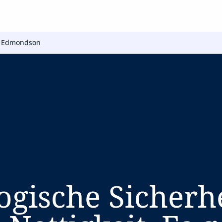
 Edmondson
ogische Sicherhe