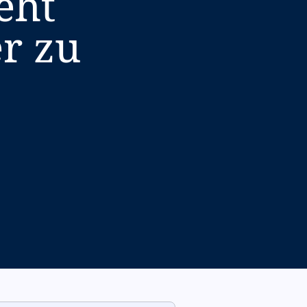
eht
r zu