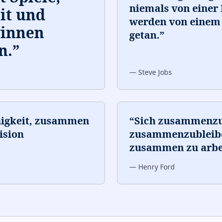
niemals von einer 
it und
werden von einem
winnen
getan.
”
n.
”
—
Steve Jobs
ähigkeit, zusammen
“
Sich zusammenzuf
ision
zusammenzubleiben
zusammen zu arbeit
—
Henry Ford