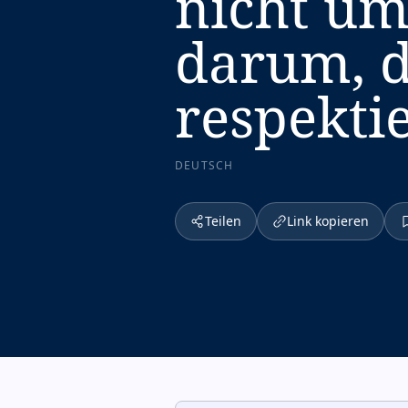
nicht um 
darum, d
respekti
DEUTSCH
Teilen
Link kopieren