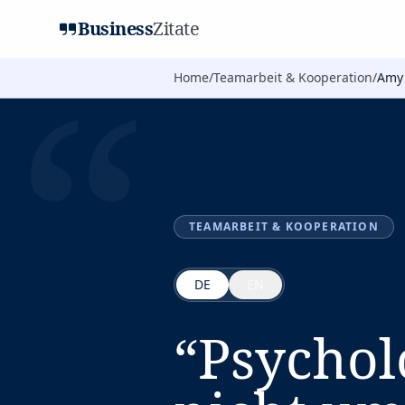
Business
Zitate
“
Home
/
Teamarbeit & Kooperation
/
Amy
TEAMARBEIT & KOOPERATION
DE
EN
“
Psychol