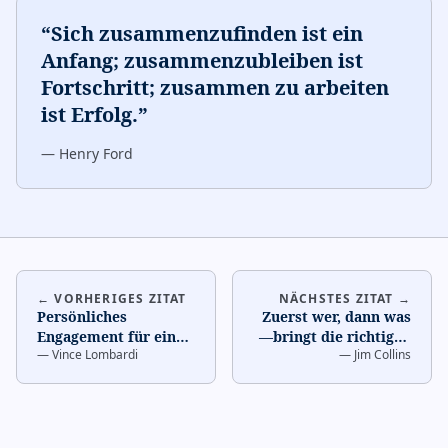
“
Sich zusammenzufinden ist ein
Anfang; zusammenzubleiben ist
Fortschritt; zusammen zu arbeiten
ist Erfolg.
”
—
Henry Ford
← VORHERIGES ZITAT
NÄCHSTES ZITAT →
Persönliches
Zuerst wer, dann was
Engagement für eine
—bringt die richtigen
—
Vince Lombardi
—
Jim Collins
gemeinsame
Leute in den Bus.
…
Anstrengung—das ist
das, was ein Tea
…