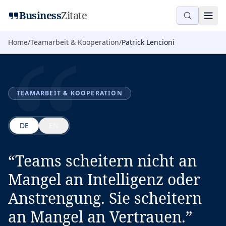
“
Business
Zitate
Home
/
Teamarbeit & Kooperation
/
Patrick Lencioni
TEAMARBEIT & KOOPERATION
DE
EN
“
Teams scheitern nicht an
Mangel an Intelligenz oder
Anstrengung. Sie scheitern
an Mangel an Vertrauen.
”