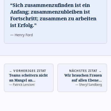
“
Sich zusammenzufinden ist ein
Anfang; zusammenzubleiben ist
Fortschritt; zusammen zu arbeiten
ist Erfolg.
”
—
Henry Ford
← VORHERIGES ZITAT
NÄCHSTES ZITAT →
Teams scheitern nicht
Wir brauchen Frauen
an Mangel an
auf allen Ebenen,
—
Patrick Lencioni
—
Sheryl Sandberg
Intelligenz oder
einschließlich der
Anstrengung. Sie
obersten, damit ihre
scheitern a
…
Pe
…