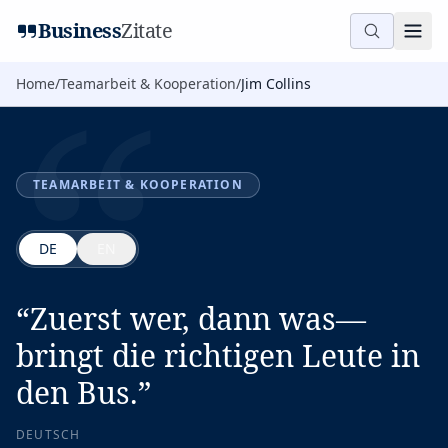
“
Business
Zitate
Home
/
Teamarbeit & Kooperation
/
Jim Collins
TEAMARBEIT & KOOPERATION
DE
EN
“
Zuerst wer, dann was—
bringt die richtigen Leute in
den Bus.
”
DEUTSCH