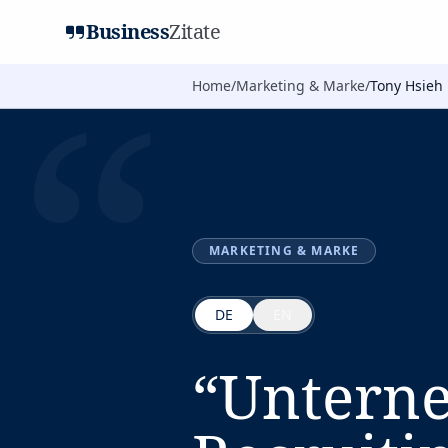
Business
Zitate
“
Home
/
Marketing & Marke
/
Tony Hsieh
MARKETING & MARKE
DE
EN
“
Unterne