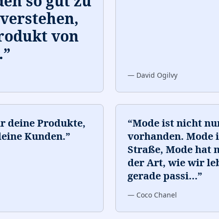
den so gut zu
verstehen,
Produkt von
.
”
—
David Ogilvy
r deine Produkte,
“
Mode ist nicht nu
deine Kunden.
”
vorhanden. Mode is
Straße, Mode hat m
der Art, wie wir l
gerade passi
…
”
—
Coco Chanel