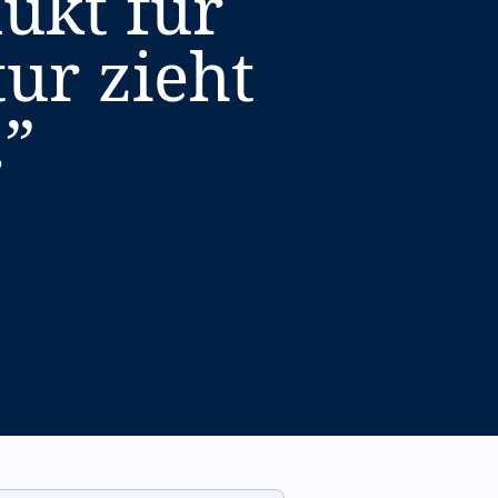
ukt für
tur zieht
.
”