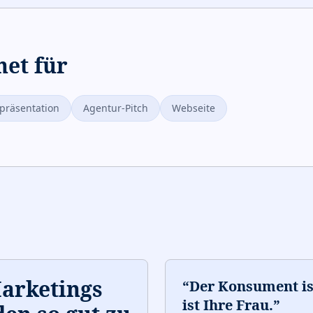
net für
räsentation
Agentur-Pitch
Webseite
Marketings
“
Der Konsument i
ist Ihre Frau.
”