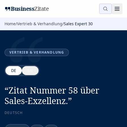
“
Business
Zitate
Home
/
Vertrieb & Verhandlung
/
Sales Expert 30
VERTRIEB & VERHANDLUNG
DE
EN
“
Zitat Nummer 58 über
Sales-Exzellenz.
”
DEUTSCH