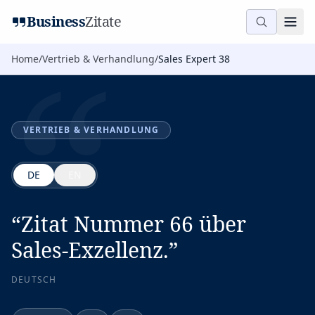
“
Business
Zitate
Home
/
Vertrieb & Verhandlung
/
Sales Expert 38
VERTRIEB & VERHANDLUNG
DE
EN
“
Zitat Nummer 66 über
Sales-Exzellenz.
”
DEUTSCH