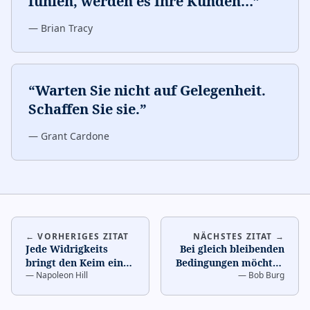
fühlen, werden es Ihre Kunden
…
”
—
Brian Tracy
“
Warten Sie nicht auf Gelegenheit.
Schaffen Sie sie.
”
—
Grant Cardone
← VORHERIGES ZITAT
NÄCHSTES ZITAT →
Jede Widrigkeits
Bei gleich bleibenden
bringt den Keim eines
Bedingungen möchten
—
Napoleon Hill
—
Bob Burg
gleich großen oder
Menschen mit ihren
größeren Vorteils mit
Freunden Geschäfte
…
…