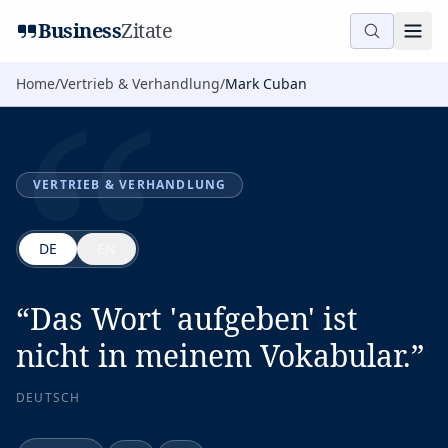
“
Business
Zitate
Home
/
Vertrieb & Verhandlung
/
Mark Cuban
VERTRIEB & VERHANDLUNG
DE
EN
“
Das Wort 'aufgeben' ist
nicht in meinem Vokabular.
”
DEUTSCH