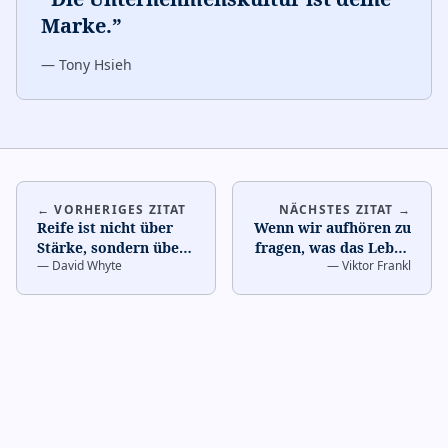
Marke.
”
—
Tony Hsieh
← VORHERIGES ZITAT
NÄCHSTES ZITAT →
Reife ist nicht über
Wenn wir aufhören zu
Stärke, sondern über
fragen, was das Leben
—
David Whyte
—
Viktor Frankl
die richtige Beziehung
bedeutet, fangen wir
zur Verletzlich
…
an zu leben.
…