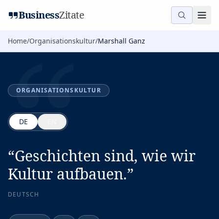
“
Business
Zitate
Home
/
Organisationskultur
/
Marshall Ganz
ORGANISATIONSKULTUR
DE
EN
“
Geschichten sind, wie wir
Kultur aufbauen.
”
DEUTSCH