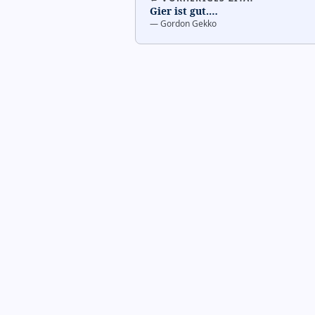
Gier ist gut.
…
—
Gordon Gekko