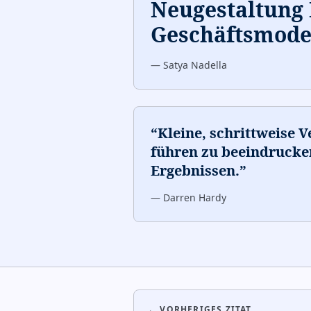
Neugestaltung 
Geschäftsmodel
—
Satya Nadella
“
Kleine, schrittweise 
führen zu beeindruck
Ergebnissen.
”
—
Darren Hardy
← VORHERIGES ZITAT