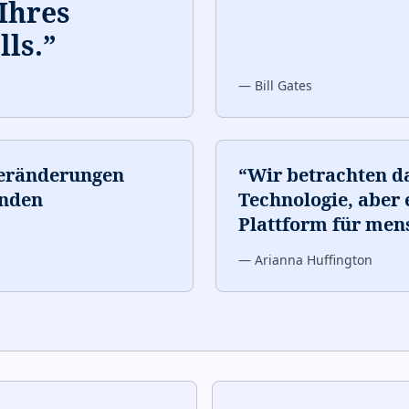
Ihres
ls.
”
—
Bill Gates
Veränderungen
“
Wir betrachten da
enden
Technologie, aber e
Plattform für mens
—
Arianna Huffington