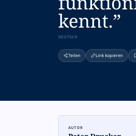
funktion
kennt.
”
DEUTSCH
Teilen
Link kopieren
AUTOR