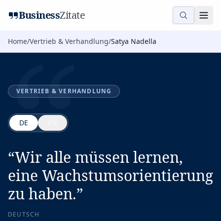
“
Business
Zitate
Home
/
Vertrieb & Verhandlung
/
Satya Nadella
VERTRIEB & VERHANDLUNG
DE
EN
“
Wir alle müssen lernen,
eine Wachstumsorientierung
zu haben.
”
DEUTSCH