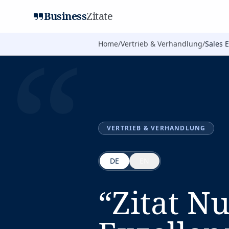
Business
Zitate
“
Home
/
Vertrieb & Verhandlung
/
Sales 
VERTRIEB & VERHANDLUNG
DE
EN
“
Zitat N