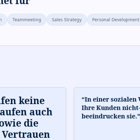
net für
h
Teammeeting
Sales Strategy
Personal Development
fen keine
“
In einer sozialen
Ihre Kunden nich
kaufen auch
beeindrucken sie.
owie die
 Vertrauen