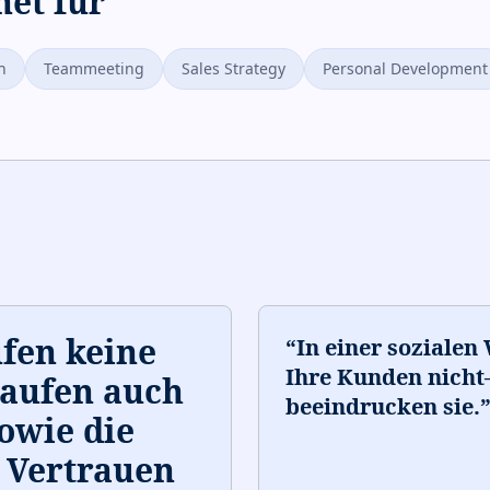
net für
h
Teammeeting
Sales Strategy
Personal Development
fen keine
“
In einer sozialen
Ihre Kunden nich
kaufen auch
beeindrucken sie.
owie die
 Vertrauen