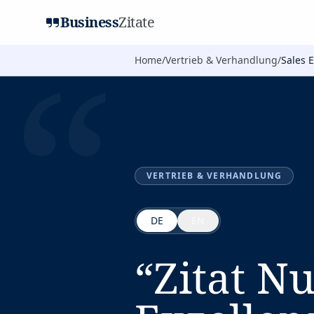
Business
Zitate
“
Home
/
Vertrieb & Verhandlung
/
Sales 
VERTRIEB & VERHANDLUNG
DE
EN
“
Zitat N