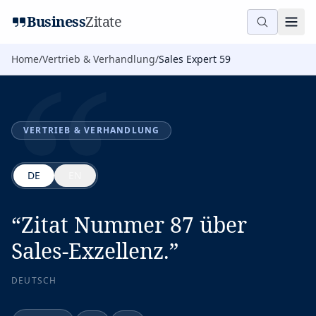
“
Business
Zitate
Home
/
Vertrieb & Verhandlung
/
Sales Expert 59
VERTRIEB & VERHANDLUNG
DE
EN
“
Zitat Nummer 87 über
Sales-Exzellenz.
”
DEUTSCH