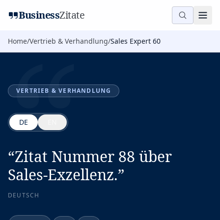
“
Business
Zitate
Home
/
Vertrieb & Verhandlung
/
Sales Expert 60
VERTRIEB & VERHANDLUNG
DE
EN
“
Zitat Nummer 88 über
Sales-Exzellenz.
”
DEUTSCH