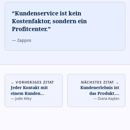
“
Kundenservice ist kein
Kostenfaktor, sondern ein
Profitcenter.
”
—
Zappos
← VORHERIGES ZITAT
NÄCHSTES ZITAT →
Jeder Kontakt mit
Kundenerlebnis ist
einem Kunden
das Produkt.
…
—
Jodie Kiley
—
Diana Kaplan
beeinflusst, ob er
wiederkommt.
…