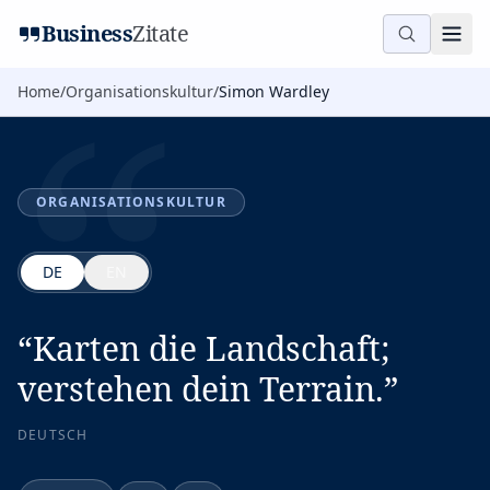
“
Business
Zitate
Home
/
Organisationskultur
/
Simon Wardley
ORGANISATIONSKULTUR
DE
EN
“
Karten die Landschaft;
verstehen dein Terrain.
”
DEUTSCH