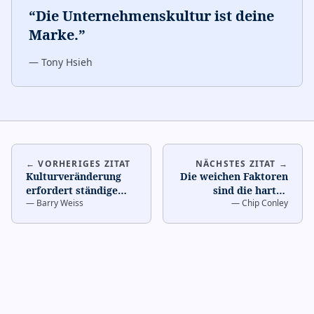
“
Die Unternehmenskultur ist deine
Marke.
”
—
Tony Hsieh
← VORHERIGES ZITAT
NÄCHSTES ZITAT →
Kulturveränderung
Die weichen Faktoren
erfordert ständige
sind die harten
—
Barry Weiss
—
Chip Conley
Verstärkung.
…
Faktoren.
…