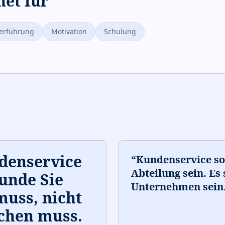
net für
terführung
Motivation
Schulung
denservice
“
Kundenservice sol
Abteilung sein. Es 
Kunde Sie
Unternehmen sein
muss, nicht
chen muss.