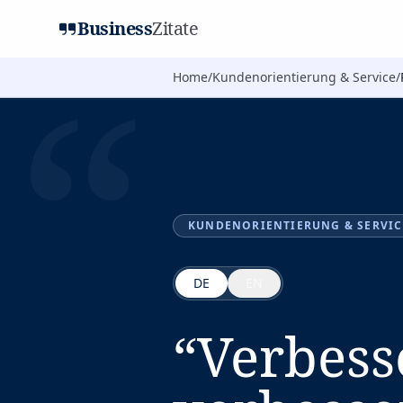
Business
Zitate
“
Home
/
Kundenorientierung & Service
/
KUNDENORIENTIERUNG & SERVIC
DE
EN
“
Verbess