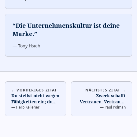
“
Die Unternehmenskultur ist deine
Marke.
”
—
Tony Hsieh
← VORHERIGES ZITAT
NÄCHSTES ZITAT →
Du stellst nicht wegen
Zweck schafft
Fähigkeiten ein; du
Vertrauen. Vertrauen
—
Herb Kelleher
—
Paul Polman
stellst wegen
ist die Basis von
Einstellung ein.
Geschäft.
…
Fähigk
…