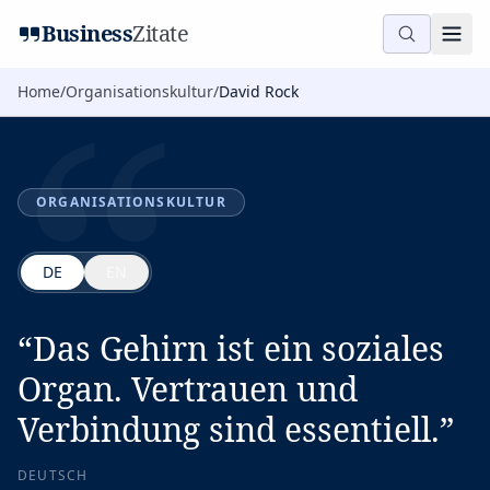
“
Business
Zitate
Home
/
Organisationskultur
/
David Rock
ORGANISATIONSKULTUR
DE
EN
“
Das Gehirn ist ein soziales
Organ. Vertrauen und
Verbindung sind essentiell.
”
DEUTSCH