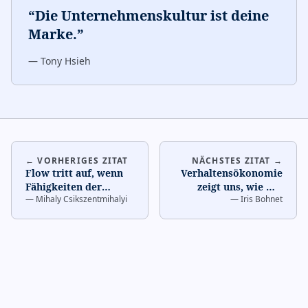
“
Die Unternehmenskultur ist deine
Marke.
”
—
Tony Hsieh
← VORHERIGES ZITAT
NÄCHSTES ZITAT →
Flow tritt auf, wenn
Verhaltensökonomie
Fähigkeiten der
zeigt uns, wie wir
—
Mihaly Csikszentmihalyi
—
Iris Bohnet
Herausforderung
organisatorische
entsprechen.
…
Blindflecken beheben.
…