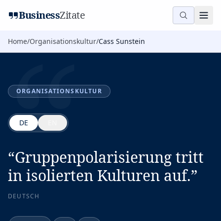
“
Business
Zitate
Home
/
Organisationskultur
/
Cass Sunstein
ORGANISATIONSKULTUR
DE
EN
“
Gruppenpolarisierung tritt
in isolierten Kulturen auf.
”
DEUTSCH