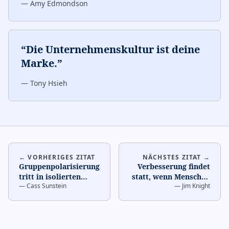
—
Amy Edmondson
“
Die Unternehmenskultur ist deine
Marke.
”
—
Tony Hsieh
← VORHERIGES ZITAT
NÄCHSTES ZITAT →
Gruppenpolarisierung
Verbesserung findet
tritt in isolierten
statt, wenn Menschen
—
Cass Sunstein
—
Jim Knight
Kulturen auf.
…
Lernkonversationen
führen.
…