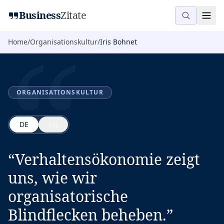
“
Business
Zitate
Home
/
Organisationskultur
/
Iris Bohnet
ORGANISATIONSKULTUR
DE
EN
“
Verhaltensökonomie zeigt
uns, wie wir
organisatorische
Blindflecken beheben.
”